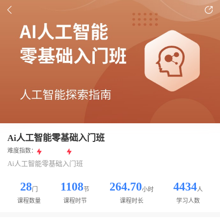
Ai人工智能零基础入门班
难度指数：
Ai人工智能零基础入门班
28
1108
264.70
4434
门
节
小时
人
课程数量
课程时节
课程时长
学习人数